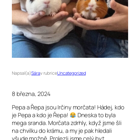
Napsal(a)
Sára
v rubrice
Uncategorized
8 března, 2024
Pepa a Řepa jsou Irčiny morčata! Hádej, kdo
je Pepa a kdo je Řepa!
Dneska to byla
mega sranda. Morčata zdrhly, když jsme šli
na chvilku do krámu, a my je pak hledali
všude možně. Prolezli jsme celý byt,