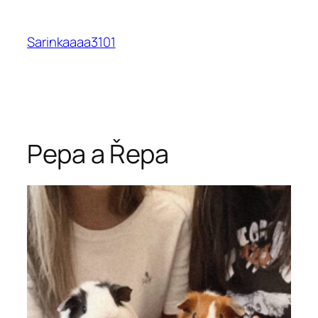
Přeskočit
na
Sarinkaaaa3101
obsah
Pepa a Řepa