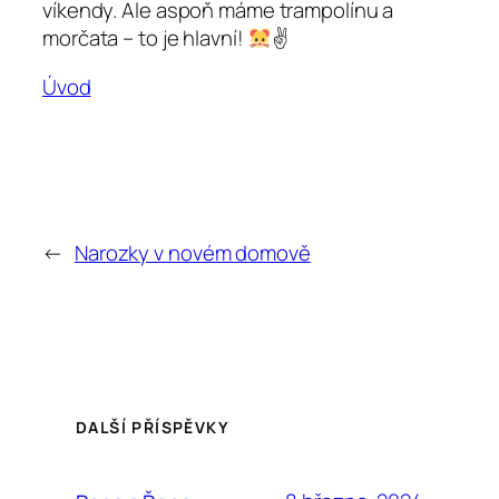
víkendy. Ale aspoň máme trampolínu a
morčata – to je hlavní!
✌
Úvod
←
Narozky v novém domově
DALŠÍ PŘÍSPĚVKY