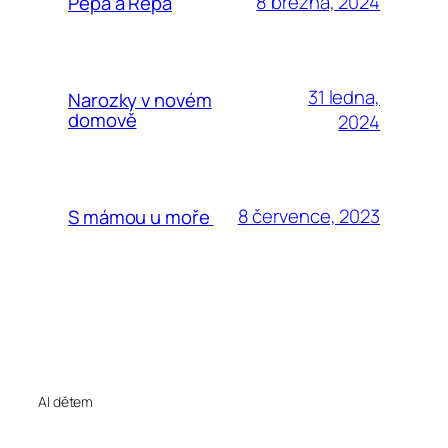
8 března, 2024
Pepa a Řepa
31 ledna,
Narozky v novém
domově
2024
8 července, 2023
S mámou u moře
AI dětem