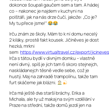
dokonce šoupali gaučem sem a tam. A hádej
co – nakonec je najdem v kuchyni na
polštáři, jak na nás drze čučí, jakože: „Co je?
My tu přece jsme!“
Irču znám ze školy. Mám to k ní domu necelý
2 kiláky, prostě fakt kousek. Jičíněves je dost
hezká, mrkni
sem:
https://www.virtualtravel.cz/export/jicineves
Irča s tátou bydlí v divným domku – vlastně
není divný, spíš je jich tam 6 skoro stejnejch,
naskládanejch těsně vedle sebe, což je
hustý. Maj na zahradě trampolínu, takže tam
furt skáčeme jak blázni.
Irča má ještě dva starší bráchy, Erika a
Michala, ale ty už makaj na svým vzdělání v
Praze na střední, takže domů jezdí jen na