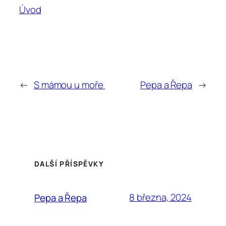
Úvod
←
S mámou u moře
Pepa a Řepa
→
DALŠÍ PŘÍSPĚVKY
8 března, 2024
Pepa a Řepa