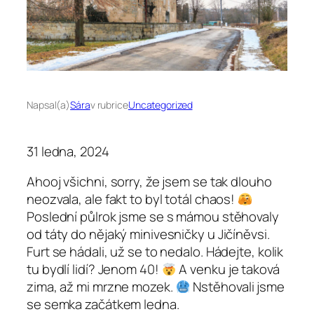
Napsal(a)
Sára
v rubrice
Uncategorized
31 ledna, 2024
Ahooj všichni, sorry, že jsem se tak dlouho
neozvala, ale fakt to byl totál chaos!
Poslední půlrok jsme se s mámou stěhovaly
od táty do nějaký minivesničky u Jičíněvsi.
Furt se hádali, už se to nedalo. Hádejte, kolik
tu bydlí lidí? Jenom 40!
A venku je taková
zima, až mi mrzne mozek.
Nstěhovali jsme
se semka začátkem ledna.