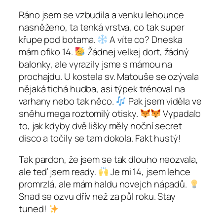
Ráno jsem se vzbudila a venku lehounce
nasněženo, ta tenká vrstva, co tak super
křupe pod botama.
A víte co? Dneska
mám ofiko 14.
Žádnej velkej dort, žádný
balonky, ale vyrazily jsme s mámou na
prochajdu. U kostela sv. Matouše se ozývala
nějaká tichá hudba, asi týpek trénoval na
varhany nebo tak něco.
Pak jsem viděla ve
sněhu mega roztomilý otisky.
Vypadalo
to, jak kdyby dvě lišky měly noční secret
disco a točily se tam dokola. Fakt hustý!
Tak pardon, že jsem se tak dlouho neozvala,
ale teď jsem ready.
Je mi 14, jsem lehce
promrzlá, ale mám haldu novejch nápadů.
Snad se ozvu dřív než za půl roku. Stay
tuned!