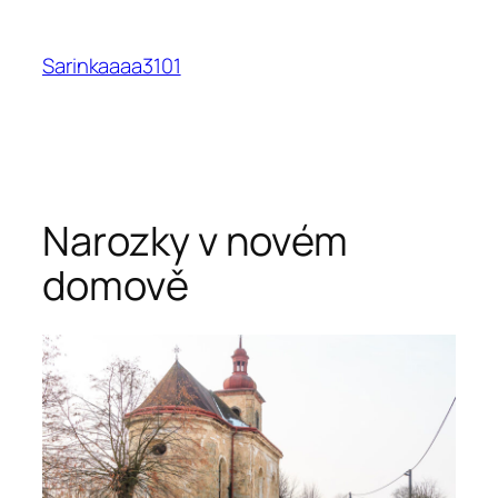
Přeskočit
na
Sarinkaaaa3101
obsah
Narozky v novém
domově