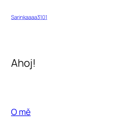
Přeskočit
na
Sarinkaaaa3101
obsah
Ahoj!
O mě